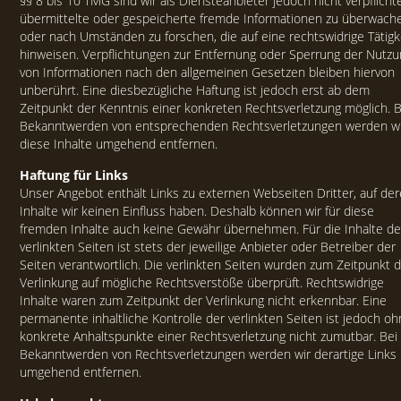
§§ 8 bis 10 TMG sind wir als Diensteanbieter jedoch nicht verpflichte
übermittelte oder gespeicherte fremde Informationen zu überwach
oder nach Umständen zu forschen, die auf eine rechtswidrige Tätigk
hinweisen. Verpflichtungen zur Entfernung oder Sperrung der Nutz
von Informationen nach den allgemeinen Gesetzen bleiben hiervon
unberührt. Eine diesbezügliche Haftung ist jedoch erst ab dem
Zeitpunkt der Kenntnis einer konkreten Rechtsverletzung möglich. B
Bekanntwerden von entsprechenden Rechtsverletzungen werden w
diese Inhalte umgehend entfernen.
Haftung für Links
Unser Angebot enthält Links zu externen Webseiten Dritter, auf de
Inhalte wir keinen Einfluss haben. Deshalb können wir für diese
fremden Inhalte auch keine Gewähr übernehmen. Für die Inhalte de
verlinkten Seiten ist stets der jeweilige Anbieter oder Betreiber der
Seiten verantwortlich. Die verlinkten Seiten wurden zum Zeitpunkt 
Verlinkung auf mögliche Rechtsverstöße überprüft. Rechtswidrige
Inhalte waren zum Zeitpunkt der Verlinkung nicht erkennbar. Eine
permanente inhaltliche Kontrolle der verlinkten Seiten ist jedoch o
konkrete Anhaltspunkte einer Rechtsverletzung nicht zumutbar. Bei
Bekanntwerden von Rechtsverletzungen werden wir derartige Links
umgehend entfernen.