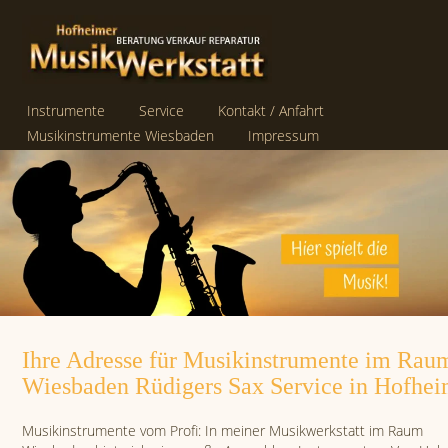
Instrumente
Service
Kontakt / Anfahrt
Musikinstrumente Wiesbaden
Impressum
Datenschutzerklärung
Ihre Adresse für Musikinstrumente im Rau
Wiesbaden Rüdigers Sax Service in Hofhe
Musikinstrumente vom Profi: In meiner Musikwerkstatt im Raum